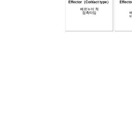
Effector（Contact type）
Effect
베르누이 척
접촉타입