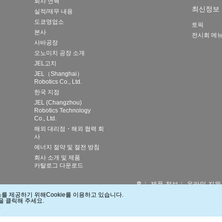
회사 연혁
최신정보
실적/재무 내용
도쿄영업소
토픽
본사
전시회 메
사바공장
오노미치 공장 소개
JEL고치
JEL（Shanghai）
Robotics Co., Ltd.
한국 지점
JEL (Changzhou)
Robotics Technology
Co., Ltd.
해외 대리점・해외 협력 회
사
에너지 절약 및 절전 방침
회사 소개 및 제품
카탈로그 다운로드
홈
｜
제품 정보
｜
온라인 지원
사이트 검색
 제공하기 위해Cookie를 이용하고 있습니다.
을 클릭해 주세요.
.
2012 JEL CORPORATION ALL RIGHTS RESERVED.
Last modified : 03.15.2024