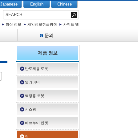
Japanese
English
Chinese
최신 정보
개인정보취급방침
사이트 맵
보
문의
제품 정보
반도체용 로봇
얼라이너
액정용 로봇
시스템
베르누이 핀셋
척