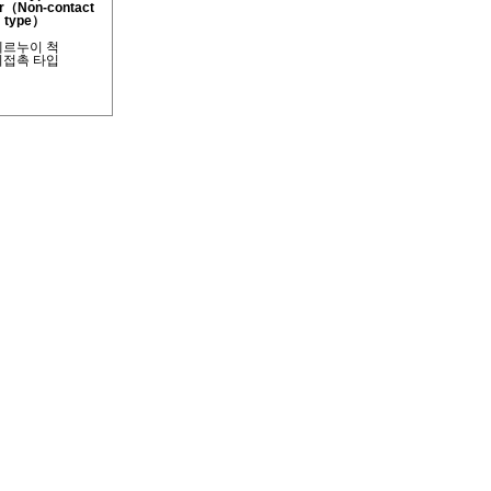
or（Non-contact
type）
베르누이 척
비접촉 타입