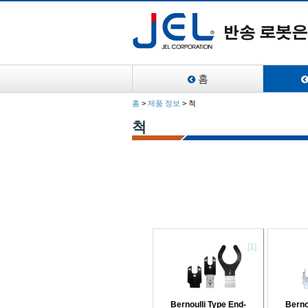
홈
홈
>
제품 정보
>
척
척
[1]
Bernoulli Type End-
Berno