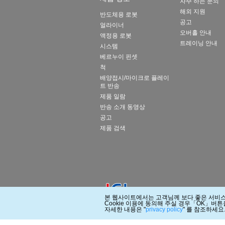
자주 하는 문의
해외 지원
반도체용 로봇
공고
얼라이너
오버홀 안내
액정용 로봇
트레이닝 안내
시스템
베르누이 핀셋
척
배양접시/마이크로 플레이
트 반송
제품 일람
반송 소개 동영상
공고
제품 검색
본 웹사이트에서는 고객님께 보다 좋은 서비스를
Cookie 이용에 동의해 주실 경우「OK」버튼
자세한 내용은 "
privacy policy
" 를 참조하세요