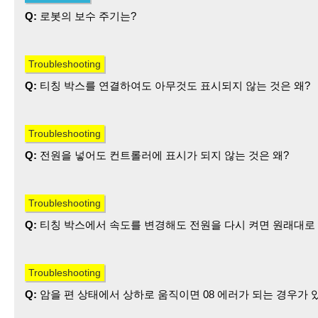
LED 디스플레이 가 있는 면에 표기되고 있습니다.
Q:
로봇의 보수 주기는?
에러 기호는 콘트롤러 의 LED 디스플레이 에 표시됩니다.
See where to find the serial No.
See where to find the error code.
A:
기종에 따라 다릅니다만, 점검은 매년 실시하도록 하십시오
출하 시에 첨부한 보수 점검 메뉴얼을 참조하시기 바랍니다.
Q:
티칭 박스를 연결하여도 아무것도 표시되지 않는 것은 왜?
A:
컨트롤러의 설정과 상태를 확인하여 주십시오.
R/T 전환 스위치가 T로 되어 있는지 확인하여 주십시오.
Q:
전원을 넣어도 컨트롤러에 표시가 되지 않는 것은 왜?
RS232C 케이블을 제거하여 주십시오.
티칭 박스의 커넥터가 확실하게 연결되어 있는지 확인하여 주
사양에 따라 인터록이 있는 경우가 있으므로 확인하기시 바랍
A:
공급 전원이 사양과 같은 전원인지 확인하여 주십시오.
EMG 단자가 열려 있으면 전원이 공급되지 않습니다.
Q:
티칭 박스에서 속도를 변경해도 전원을 다시 켜면 원래대로 
인터록 및 전원 공급 순서를 사양서에서 확인하시기 바랍니다.
A:
속도 변경에서 입력한 수치가 설정 범위 이외인 경우에는 설
그리고 속도를 설정한 다음에는 데이터를 저장해야 합니다.
Q:
암을 편 상태에서 상하로 움직이면 08 에러가 되는 경우가 
EEPROM에 저장하는 순서가 있습니다.
(기종에 따라 다르기 때문에 취급설명서를 참조하시기 바랍니