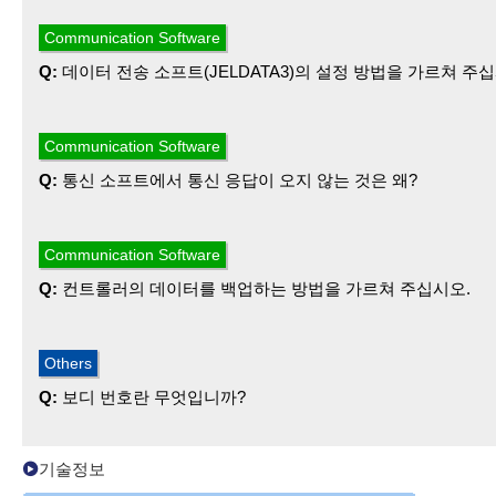
A:
암을 편 상태에서는 상하로의 이동량이 설정에 의해 제한됩
작동 범위를 확인하고 취급설명서에 따라 상하로의 이동 설정량
Q:
데이터 전송 소프트(JELDATA3)의 설정 방법을 가르쳐 주십
A:
일람이 표시되므로 로봇의 형식과 컨트롤러의 형식에 맞게 
표시되어 있지 않은 기종의 경우에는 제조 번호를 알려 주시기
Q:
통신 소프트에서 통신 응답이 오지 않는 것은 왜?
대응하는 기종을 알려 드리겠습니다.
A:
여러 개의 소프트를 실행하고 있으면 1개로 하십시오.
PC의 통신 포트가 열려 있는지 확인하여 주십시오. 그리고 열
Q:
컨트롤러의 데이터를 백업하는 방법을 가르쳐 주십시오.
하여 주십시오.
통신 케이블의 사양이 사양서와 같은지 확인하여 주십시오.
실렉트스위치가 O로 되어 있는지 확인하여 주십시오.
A:
부속 소프트(JELDATA3)와 전용 통신 케이블을 이용하여 
T-BOX가 표시되어 있는지 확인하여 주십시오.
Q:
보디 번호란 무엇입니까?
A:
복수의 컨트롤러를 연결할 경우, 어느 컨트롤러로 명령을 
기술정보
표준은 로봇이 1번, 얼라이너는 2번입니다.