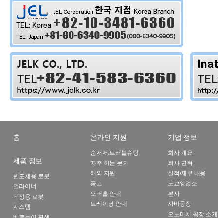
홈
온라인 지원
기업 정보
순서서/트러블슈팅
회사 개요
제품 정보
자주 하는 문의
회사 연혁
해외 지원
실적/재무 내용
반도체용 로봇
공고
도쿄영업소
얼라이너
오버홀 안내
본사
액정용 로봇
트레이닝 안내
사바공장
시스템
오노미치 공장 소개
베르누이 핀셋