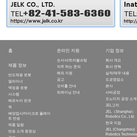
홈
온라인 지원
기업 정보
순서서/트러블슈팅
회사 개요
제품 정보
자주 하는 문의
회사 연혁
해외 지원
실적/재무 내용
반도체용 로봇
공고
도쿄영업소
얼라이너
오버홀 안내
본사
액정용 로봇
트레이닝 안내
사바공장
시스템
오노미치 공장 소개
베르누이 핀셋
JEL고치
척
JEL（Shanghai）
배양접시/마이크로 플레이
Robotics Co., Ltd.
트 반송
한국 지점
제품 일람
JEL (Changzhou)
반송 소개 동영상
Robotics Technolo