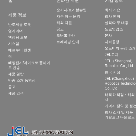
홈
온라인 지원
기업 정보
순서서/트러블슈팅
회사 개요
제품 정보
자주 하는 문의
회사 연혁
해외 지원
실적/재무 내용
반도체용 로봇
공고
도쿄영업소
얼라이너
오버홀 안내
본사
액정용 로봇
트레이닝 안내
사바공장
시스템
오노미치 공장 소개
베르누이 핀셋
JEL고치
척
JEL（Shanghai）
배양접시/마이크로 플레이
Robotics Co., Ltd.
트 반송
한국 지점
제품 일람
JEL (Changzhou)
반송 소개 동영상
Robotics Technolo
공고
Co., Ltd.
제품 검색
해외 대리점・해외 
사
에너지 절약 및 절
회사 소개 및 제품
카탈로그 다운로드