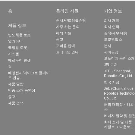
홈
온라인 지원
기업 정보
순서서/트러블슈팅
회사 개요
제품 정보
자주 하는 문의
회사 연혁
해외 지원
실적/재무 내용
반도체용 로봇
공고
도쿄영업소
얼라이너
오버홀 안내
본사
액정용 로봇
트레이닝 안내
사바공장
시스템
오노미치 공장 소개
베르누이 핀셋
JEL고치
척
JEL（Shanghai）
배양접시/마이크로 플레이
Robotics Co., Ltd.
트 반송
한국 지점
제품 일람
JEL (Changzhou)
반송 소개 동영상
Robotics Technolo
공고
Co., Ltd.
제품 검색
해외 대리점・해외 
사
에너지 절약 및 절
회사 소개 및 제품
카탈로그 다운로드